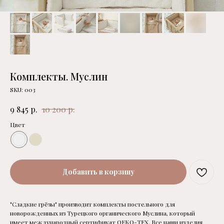
Комплекты. Муслин
SKU:
003
р.
р.
9 845
10 200
Цвет
Добавить в корзину
"Сладкие грёзы" производит комплекты постельного для
новорожденных из Турецкого органического Муслина, который
имеет международный сертификат ОЕКО-ТЕХ. Все наши изделия