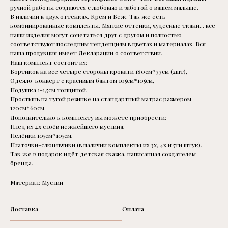
ручной работы создаются с любовью и заботой о вашем малыше.
В наличии в двух оттенках. Крем и Беж. Так же есть
комбинированные комплекты. Мягкие оттенки, чудесные ткани... все
наши изделия могут сочетаться друг с другом и полностью
соответствуют последним тенденциям в цветах и материалах. Вся
наша продукция имеет Декларации о соответствии.
Наш комплект состоит из:
Бортиков на все четыре стороны кровати 180см*33см (2шт),
Одеяло-конверт с красивым бантом 105см*105см,
Подушка 1-1,5см толщиной,
Простынь на тугой резинке на стандартный матрас размером
120см*60см.
Дополнительно к комплекту вы можете приобрести:
Плед из 4х слоёв нежнейшего муслина;
Пелёнки 105см*105см;
Платочки-слюнявчики (в наличии комплекты из 3х, 4х и 5ти штук).
Так же в подарок идёт детская сказка, написанная создателем
бренда.
Материал: Муслин
Доставка
Оплата