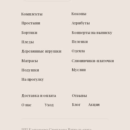
Коконы
Комплекты
Простыни
Атрибуты
Бортики
Конверты на выписку
Пеленки
Пледы
Одеяла
Деревянные игрушки
Матрасы
Слюнявчики-платочки
Муслин
Подушки
На прогулку
Доставка и оплата
Отзывы
Блог
Акция
О нас
Уход
ИП Конорева Светлана Витальевна