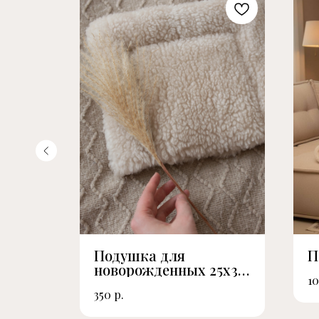
Подушка для
П
мета).
новорожденных 25х30.
10
Шерпа
р.
350