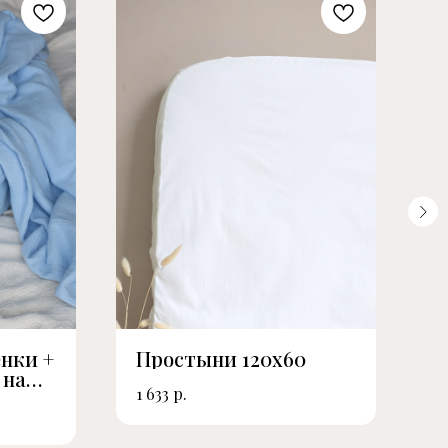
енки +
Простыни 120х60
К
 на
р.
1 633
9