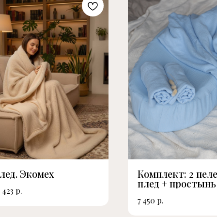
лед. Экомех
Комплект: 2 пел
плед + простынь
р.
 423
кокон. Муслин
р.
7 450