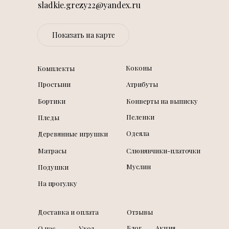
sladkie.grezy22@yandex.ru
Показать на карте
Коконы
Комплекты
Простыни
Атрибуты
Бортики
Конверты на выписку
Пеленки
Пледы
Одеяла
Деревянные игрушки
Матрасы
Слюнявчики-платочки
Муслин
Подушки
На прогулку
Доставка и оплата
Отзывы
Блог
Акция
О нас
Уход