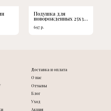
ин
Подушка для
К
новорожденных 25х30.
к
Сатин/Лён
П
р.
697
7
Доставка и оплата
О нас
у
Отзывы
Блог
Уход
ки
Акция