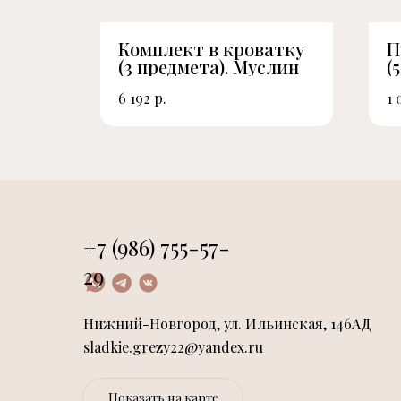
й
Комплект в кроватку
П
(3 предмета). Муслин
(
р.
6 192
1 
+7 (986) 755-57-
29
Нижний-Новгород, ул. Ильинская, 146АД
sladkie.grezy22@yandex.ru
Показать на карте