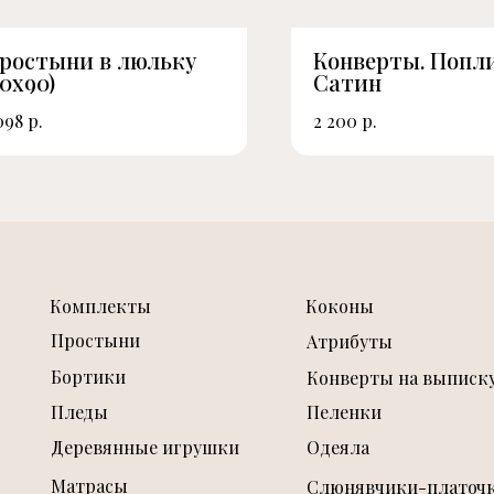
ростыни в люльку
Конверты. Попл
50х90)
Сатин
р.
р.
098
2 200
Комплекты
Коконы
Простыни
Атрибуты
Бортики
Конверты на выписк
Пледы
Пеленки
Деревянные игрушки
Одеяла
Матрасы
Слюнявчики-платоч